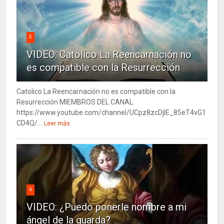
5
VIDEO: Catolico La Reencarnación no
es compatible con la Resurrección
Catolico La Reencarnación no es compatible con la
Resurrección MIEMBROS DEL CANAL:
https://www.youtube.com/channel/UCpz8zcDjlE_85eT4vG1
CD4Q/...
Leer más
6
VIDEO: ¿Puedo ponerle nombre a mi
ángel de la guarda?