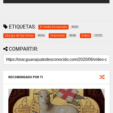
ETIQUETAS:
El Verbo Encarnado
8564
Liturgia de las Horas
Oraciones
Video
8566
8568
13733
COMPARTIR:
RECOMENDADO POR TI