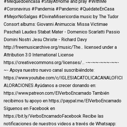
#Mequedoencasa #StayAtHome and pray #WithMe
#Coronavirus #Pandemia #Pandemic #QuédateEnCasa
#MejorNoSalgas #DivinaMisericordia music by The Tudor
Consort albums: Giovanni Animuccia: Missa Victimae
Paschali Laudes Stabat Mater - Domenico Scarlatti Passio
Domini Nostri Jesu Christe - Richard Davy
http://freemusicarchive.org/music/The... licensed under a
Attribution 3.0 International License
https://creativecommons.org/licenses/... -~-~~-~~~-~~-
~- Apoya nuestro nuevo canal suscribiéndote:
https://www.youtube.com/c/IGLESIACATOLICACANALOFICI
ALORACIONES Ayúdanos a crecer donando en:
https://www.patreon.com/ElVerboEncarnado También
recibimos tu apoyo en https://paypal.me/ElVerboEncarnado
Síguenos en Facebook en
https://bit.ly/VerboEncarnadoFacebook Recibe las
notificaciones de nuestros videos a través de Whatsapp: