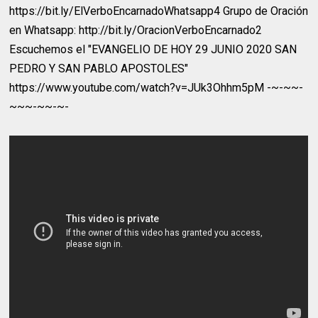
https://bit.ly/ElVerboEncarnadoWhatsapp4 Grupo de Oración
en Whatsapp: http://bit.ly/OracionVerboEncarnado2
Escuchemos el "EVANGELIO DE HOY 29 JUNIO 2020 SAN
PEDRO Y SAN PABLO APOSTOLES"
https://www.youtube.com/watch?v=JUk3Ohhm5pM -~-~~-
~~~-~~-~-