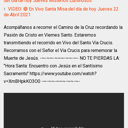
del dia de hoy Jueves Misterios Luminosos
VIDEO: 🔴 En Vivo Santa Misa del día de hoy Jueves 22
de Abril 2021
Acompáñanos a recorrer el Camino de la Cruz recordando la
Pasión de Cristo en Viernes Santo. Estaremos
transmitiendo el recorrido en Vivo del Santo Via Crucis.
Recorramos con el Señor el Via Crucis para rememorar la
Muerte de Jesús. -~-~~-~~~-~~-~- NO TE PIERDAS LA:
"Hora Santa: Encuentro con Jesús en el Santísimo
Sacramento" https://www.youtube.com/watch?
v=XmBHpkKO3O0 -~-~~-~~~-~~-~-